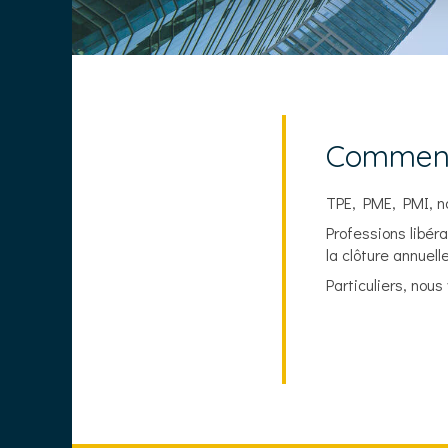
Comment
TPE, PME, PMI, no
Professions libér
la clôture annuelle
Particuliers, nou