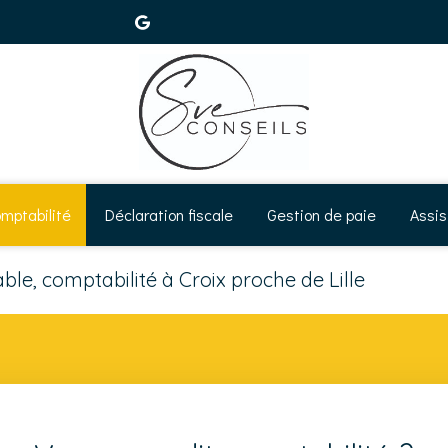
mptabilité
Déclaration fiscale
Gestion de paie
Assis
le, comptabilité à Croix proche de Lille