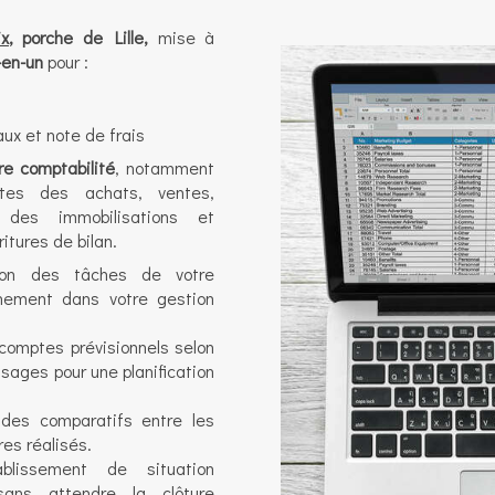
ix
, porche de Lille,
mise à
-en-un
pour :
aux et note de frais
re comptabilité
, notamment
ntes des achats, ventes,
 des immobilisations et
itures de bilan.
sion des tâches de votre
nement dans votre gestion
 comptes prévisionnels selon
usages pour une planification
 des comparatifs entre les
res réalisés.
ablissement de situation
 sans attendre la clôture