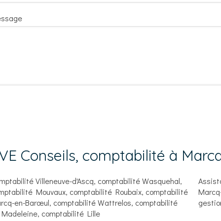
ssage
VE Conseils, comptabilité à Marc
mptabilité Villeneuve-d'Ascq
,
comptabilité Wasquehal
,
Assist
mptabilité Mouvaux
,
comptabilité Roubaix
,
comptabilité
Marcq-
rcq-en-Barœul
,
comptabilité Wattrelos
,
comptabilité
gestio
 Madeleine
,
comptabilité Lille