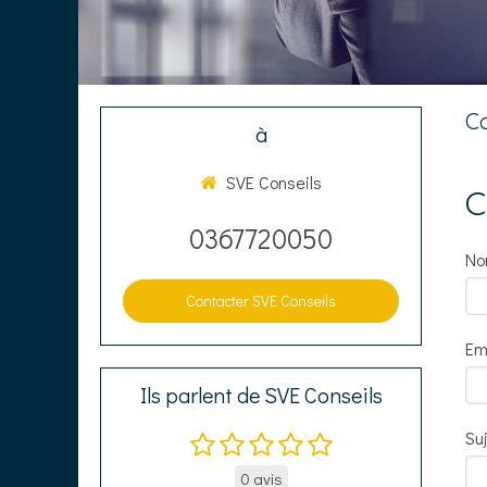
Co
à
SVE Conseils
C
0367720050
N
Contacter SVE Conseils
Em
Ils parlent de SVE Conseils
Su
0 avis