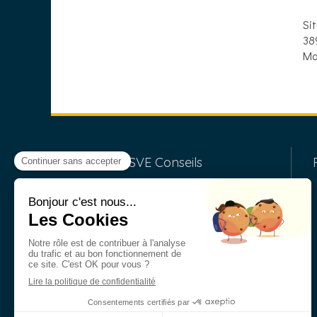
Si
38
Mo
SVE Conseils
Cabinet d'expertise comptable
indépendant