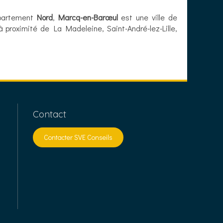
partement
Nord
,
Marcq-en-Barœul
est une ville de
 proximité de La Madeleine, Saint-André-lez-Lille,
Contact
Contacter SVE Conseils