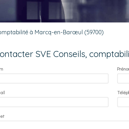
mptabilité à Marcq-en-Barœul (59700)
ontacter SVE Conseils, comptabil
om
Prén
ail
Télép
jet