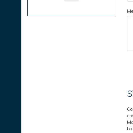
Me
S
Co
co
Ma
La