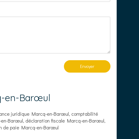
Envoyer
q-en-Barœul
ance juridique Marcq-en-Barœul
,
comptabilité
en-Barœul
,
déclaration fiscale Marcq-en-Barœul
,
n de paie Marcq-en-Barœul