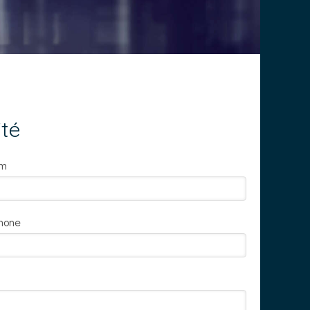
ité
om
hone