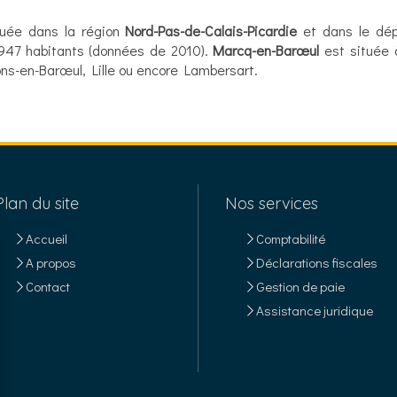
tuée dans la région
Nord-Pas-de-Calais-Picardie
et dans le dé
947 habitants (données de 2010).
Marcq-en-Barœul
est située à
ns-en-Barœul, Lille ou encore Lambersart.
Plan du site
Nos services
Accueil
Comptabilité
A propos
Déclarations fiscales
Contact
Gestion de paie
Assistance juridique