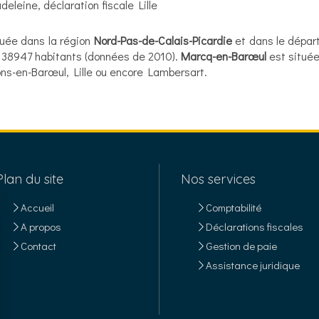
deleine
,
déclaration fiscale Lille
tuée dans la région
Nord-Pas-de-Calais-Picardie
et dans le dépa
 38947 habitants (données de 2010).
Marcq-en-Barœul
est située
ns-en-Barœul, Lille ou encore Lambersart.
Plan du site
Nos services
Accueil
Comptabilité
A propos
Déclarations fiscales
Contact
Gestion de paie
Assistance juridique