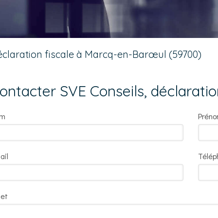
claration fiscale à Marcq-en-Barœul (59700)
ontacter SVE Conseils, déclaratio
om
Prén
ail
Télép
jet