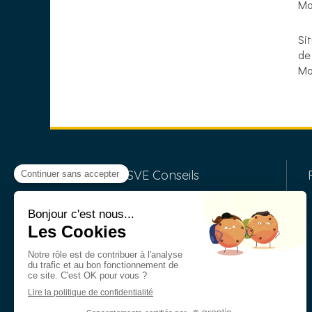
Ma
Si
de
Mo
SVE Conseils
Cabinet d'expertise comptable
indépendant