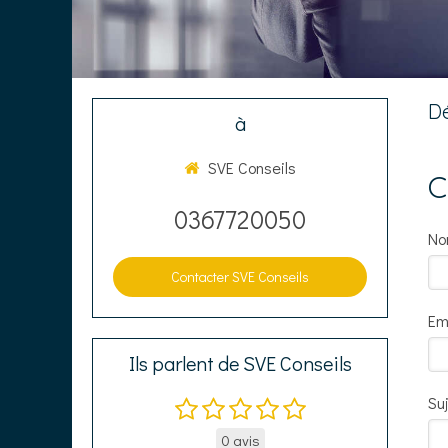
Dé
à
SVE Conseils
C
0367720050
N
Contacter SVE Conseils
Em
Ils parlent de SVE Conseils
Su
0 avis