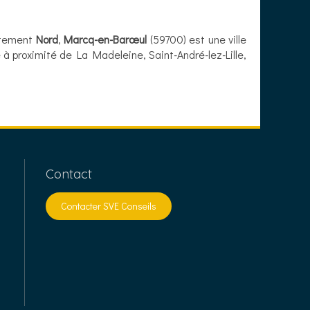
rtement
Nord
,
Marcq-en-Barœul
(59700) est une ville
 à proximité de La Madeleine, Saint-André-lez-Lille,
Contact
Contacter SVE Conseils