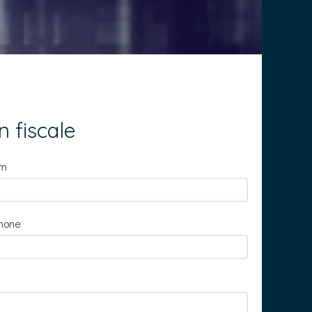
n fiscale
om
hone