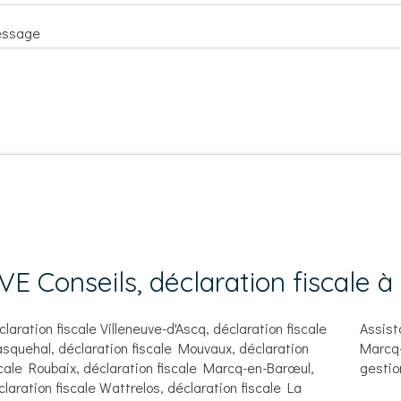
ssage
VE Conseils, déclaration fiscale 
claration fiscale Villeneuve-d'Ascq
,
déclaration fiscale
Assist
squehal
,
déclaration fiscale Mouvaux
,
déclaration
Marcq-
scale Roubaix
,
déclaration fiscale Marcq-en-Barœul
,
gestio
claration fiscale Wattrelos
,
déclaration fiscale La