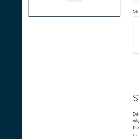
Me
S
Dé
Wa
fi
dé