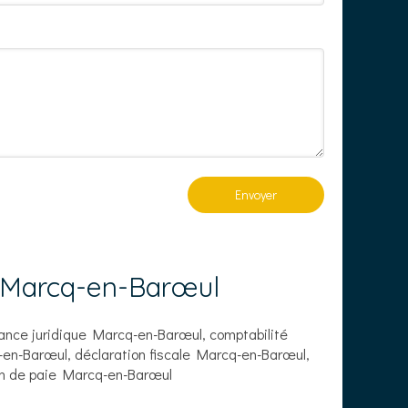
Envoyer
à Marcq-en-Barœul
ance juridique Marcq-en-Barœul
,
comptabilité
en-Barœul
,
déclaration fiscale Marcq-en-Barœul
,
n de paie Marcq-en-Barœul